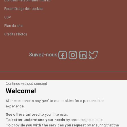
Données Personnelles (RGPD)
Paramétrage des cookies
CGV
Plan du site
Crédits Photos
Suivez-nous
Continue without consent
Notre sélection d'hotels France
Welcome!
et en Europe
All the reasons to say ‘
yes
’ to our cookies for a personalised
experience:
Top Pays
See offers tailored
to your interests.
To better understand your needs
by producing statistics.
Top Régions
To provide you with the services you request
by ensuring that the